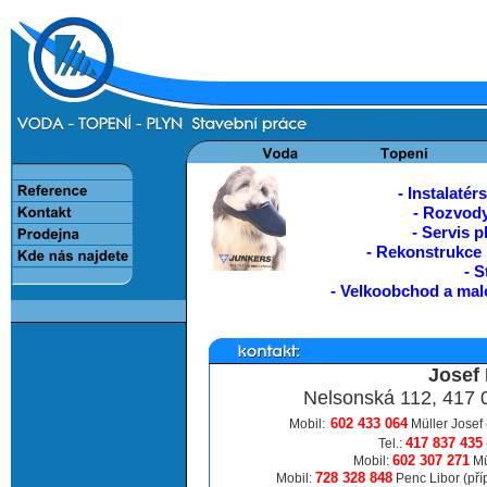
- Instalaté
- Rozvody
- Servis 
- Rekonstrukce 
- S
- Velkoobchod a maloobc
Josef 
Nelsonská 112, 417
602 433 064
Mobil:
Müller Josef 
417 837 435
Tel.:
602 307 271
Mobil:
Mül
728 328 848
Mobil:
Penc Libor (pří